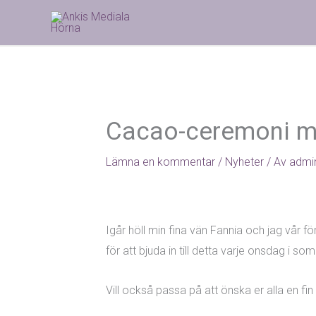
Hoppa
till
innehåll
Cacao-ceremoni m
Lämna en kommentar
/
Nyheter
/ Av
admi
Igår höll min fina vän Fannia och jag vår
för att bjuda in till detta varje onsdag i 
Vill också passa på att önska er alla en 