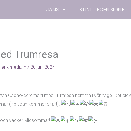
TJÄNSTER
KUNDRECENSIONER
ed Trumresa
nankimedium
/
20 juni 2024
 första Cacao-ceremoni med Trumresa hemma i vår hage. Det blev 
sommar (inbjudan kommer snart).
fin och vacker Midsommar!