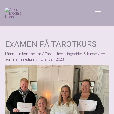
Hoppa
till
innehåll
ExAMEN PÅ TAROTKURS
Lämna en kommentar
/
Tarot
,
Utvecklingscirkel & kurser
/ Av
adminankimedium
/
12 januari 2023