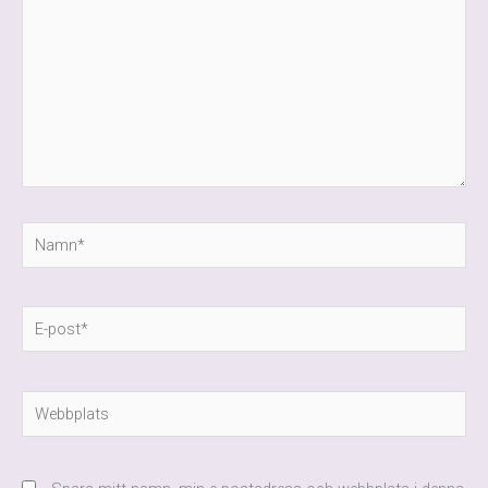
Namn*
E-
post*
Webbplats