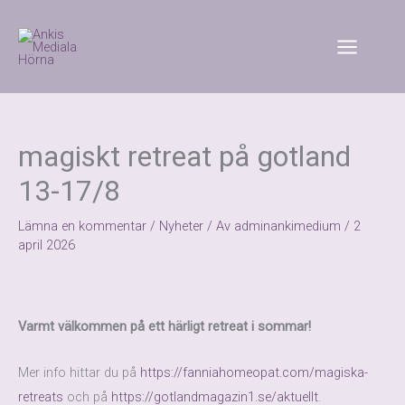
Hoppa
till
innehåll
magiskt retreat på gotland
13-17/8
Lämna en kommentar
/
Nyheter
/ Av
adminankimedium
/
2
april 2026
Varmt välkommen på ett härligt retreat i sommar!
Mer info hittar du på
https://fanniahomeopat.com/magiska-
retreats
och på
https://gotlandmagazin1.se/aktuellt
.