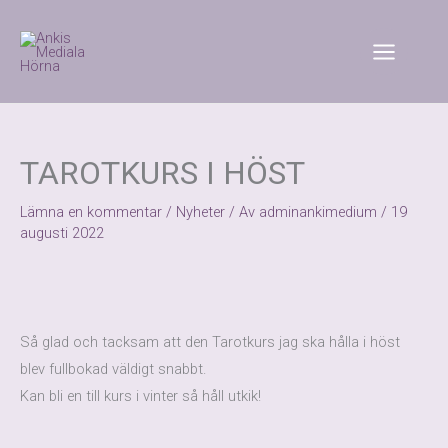
Hoppa
till
innehåll
TAROTKURS I HÖST
Lämna en kommentar
/
Nyheter
/ Av
adminankimedium
/
19
augusti 2022
Så glad och tacksam att den Tarotkurs jag ska hålla i höst
blev fullbokad väldigt snabbt.
Kan bli en till kurs i vinter så håll utkik!