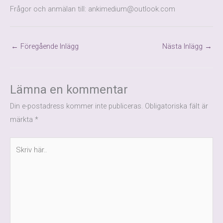
Frågor och anmälan till: ankimedium@outlook.com
←
Föregående Inlägg
Nästa Inlägg
→
Lämna en kommentar
Din e-postadress kommer inte publiceras.
Obligatoriska fält är
märkta
*
Skriv
här..