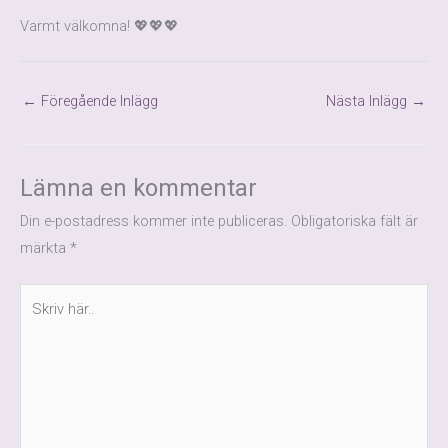
Varmt välkomna! 💖💖💖
←
Föregående Inlägg
Nästa Inlägg
→
Lämna en kommentar
Din e-postadress kommer inte publiceras.
Obligatoriska fält är
märkta
*
Skriv
här..