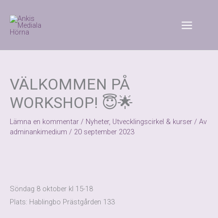
Hoppa
till
innehåll
VÄLKOMMEN PÅ
WORKSHOP! 😇🌟
Lämna en kommentar
/
Nyheter
,
Utvecklingscirkel & kurser
/ Av
adminankimedium
/
20 september 2023
Söndag 8 oktober kl 15-18
Plats: Hablingbo Prästgården 133